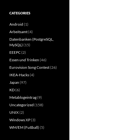
CATEGORIES
Android
(1)
Arbeitsamt
(4)
Datenbanken (PostgreSQL,
MySQL)
(15)
EEEPC
(2)
Essen und Trinken
(46)
Eurovision Song Contest
(26)
IKEA-Hacks
(4)
Japan
(97)
KD
(6)
Metablogeintrag
(9)
Uncategorized
(158)
UNIX
(2)
Windows XP
(3)
WM/EM (Fußball)
(5)