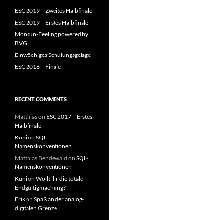
ESC 2019 – Zweites Halbfinale
ESC 2019 – Erstes Halbfinale
Monsun-Feeling powered by
BVG
Einwöchiges Schulungsgelage
ESC 2018 – Finale
RECENT COMMENTS
Matthias
on
ESC 2017 – Erstes
Halbfinale
Kuni
on
SQL-
Namenskonventionen
Matthias Bendewald
on
SQL-
Namenskonventionen
Kuni
on
Wollt ihr die totale
Endgültigmachung?
Erik
on
Spaß an der analog-
digitalen Grenze