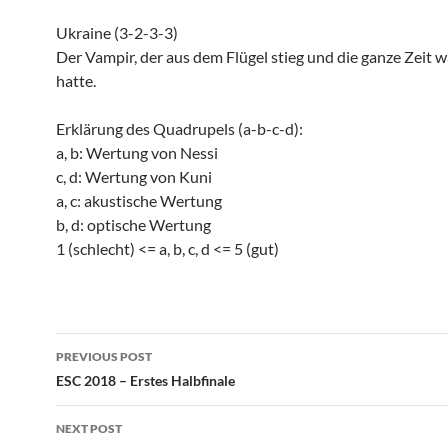
Ukraine (3-2-3-3)
Der Vampir, der aus dem Flügel stieg und die ganze Zeit 
hatte.
Erklärung des Quadrupels (a-b-c-d):
a, b: Wertung von Nessi
c, d: Wertung von Kuni
a, c: akustische Wertung
b, d: optische Wertung
1 (schlecht) <= a, b, c, d <= 5 (gut)
Post
PREVIOUS POST
navigation
ESC 2018 – Erstes Halbfinale
NEXT POST