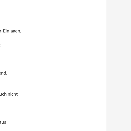
-Einlagen,
t
end.
uch nicht
aus