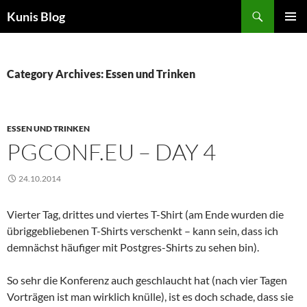
Skip
Search
Kunis Blog
to
PRIMAR
content
MENU
Category Archives: Essen und Trinken
ESSEN UND TRINKEN
PGCONF.EU – DAY 4
24.10.2014
Vierter Tag, drittes und viertes T-Shirt (am Ende wurden die
übriggebliebenen T-Shirts verschenkt – kann sein, dass ich
demnächst häufiger mit Postgres-Shirts zu sehen bin).
So sehr die Konferenz auch geschlaucht hat (nach vier Tagen
Vorträgen ist man wirklich knülle), ist es doch schade, dass sie