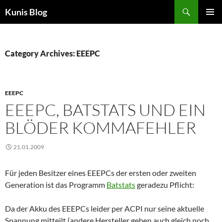
Skip
Search
Kunis Blog
to
PRIMAR
content
MENU
Category Archives: EEEPC
EEEPC
EEEPC, BATSTATS UND EIN
BLÖDER KOMMAFEHLER
21.01.2009
Für jeden Besitzer eines EEEPCs der ersten oder zweiten
Generation ist das Programm
Batstats
geradezu Pflicht:
Da der Akku des EEEPCs leider per ACPI nur seine aktuelle
Spannung mitteilt (andere Hersteller geben auch gleich noch