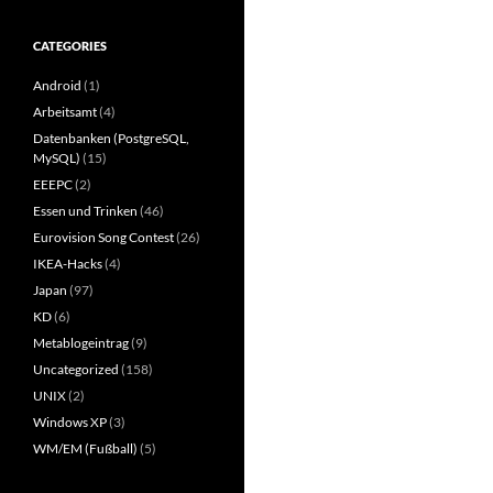
CATEGORIES
Android
(1)
Arbeitsamt
(4)
Datenbanken (PostgreSQL,
MySQL)
(15)
EEEPC
(2)
Essen und Trinken
(46)
Eurovision Song Contest
(26)
IKEA-Hacks
(4)
Japan
(97)
KD
(6)
Metablogeintrag
(9)
Uncategorized
(158)
UNIX
(2)
Windows XP
(3)
WM/EM (Fußball)
(5)