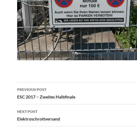
Post
PREVIOUS POST
navigation
ESC 2017 – Zweites Halbfinale
NEXT POST
Elektroschrottversand