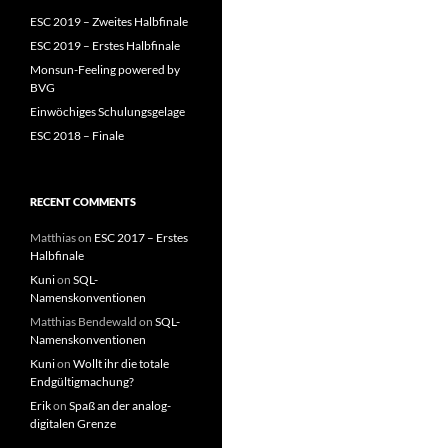
ESC 2019 – Zweites Halbfinale
ESC 2019 – Erstes Halbfinale
Monsun-Feeling powered by
BVG
Einwöchiges Schulungsgelage
ESC 2018 – Finale
RECENT COMMENTS
Matthias
on
ESC 2017 – Erstes
Halbfinale
Kuni
on
SQL-
Namenskonventionen
Matthias Bendewald
on
SQL-
Namenskonventionen
Kuni
on
Wollt ihr die totale
Endgültigmachung?
Erik
on
Spaß an der analog-
digitalen Grenze