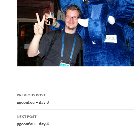
Post
PREVIOUS POST
navigation
pgconf.eu – day 3
NEXT POST
pgconf.eu – day 4