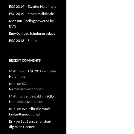
ESC 2019 – Zweites Halbfinale
ESC 2019 – Erstes Halbfinale
Monsun-Feeling powered by
BVG
Einwöchiges Schulungsgelage
ESC 2018 – Finale
RECENT COMMENTS
Matthias
on
ESC 2017 – Erstes
Halbfinale
Kuni
on
SQL-
Namenskonventionen
Matthias Bendewald
on
SQL-
Namenskonventionen
Kuni
on
Wollt ihr die totale
Endgültigmachung?
Erik
on
Spaß an der analog-
digitalen Grenze