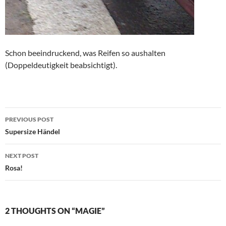
Schon beeindruckend, was Reifen so aushalten
(Doppeldeutigkeit beabsichtigt).
Post
PREVIOUS POST
navigation
Supersize Händel
NEXT POST
Rosa!
2 THOUGHTS ON “MAGIE”