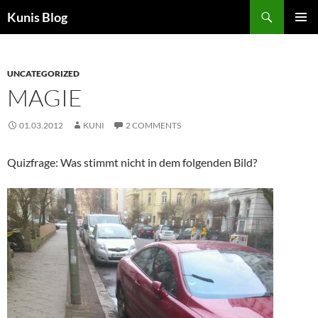
Skip
Search
Kunis Blog
to
PRIMAR
content
MENU
UNCATEGORIZED
MAGIE
01.03.2012
KUNI
2 COMMENTS
Quizfrage: Was stimmt nicht in dem folgenden Bild?