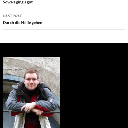
navigation
Soweit ging’s gut
NEXT POST
Durch die Hölle gehen