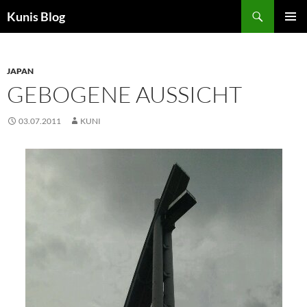
Skip
Search
Kunis Blog
to
PRIMAR
content
MENU
JAPAN
GEBOGENE AUSSICHT
03.07.2011
KUNI