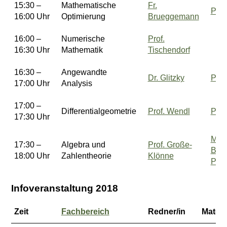
15:30 –
Mathematische
Fr.
Präs
16:00 Uhr
Optimierung
Brueggemann
16:00 –
Numerische
Prof.
16:30 Uhr
Mathematik
Tischendorf
16:30 –
Angewandte
Dr. Glitzky
Präs
17:00 Uhr
Analysis
17:00 –
Differentialgeometrie
Prof. Wendl
Präs
17:30 Uhr
Mits
17:30 –
Algebra und
Prof. Große-
BMS
18:00 Uhr
Zahlentheorie
Klönne
Präs
Infoveranstaltung 2018
Zeit
Fachbereich
Redner/in
Materi