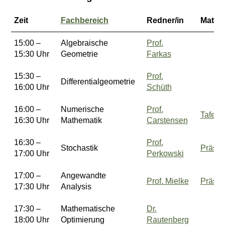
Zeit
Fachbereich
Redner/in
Materi
15:00 –
Algebraische
Prof.
15:30 Uhr
Geometrie
Farkas
15:30 –
Prof.
Differentialgeometrie
16:00 Uhr
Schüth
16:00 –
Numerische
Prof.
Tafelfo
16:30 Uhr
Mathematik
Carstensen
16:30 –
Prof.
Stochastik
Präsen
17:00 Uhr
Perkowski
17:00 –
Angewandte
Prof. Mielke
Präsen
17:30 Uhr
Analysis
17:30 –
Mathematische
Dr.
18:00 Uhr
Optimierung
Rautenberg