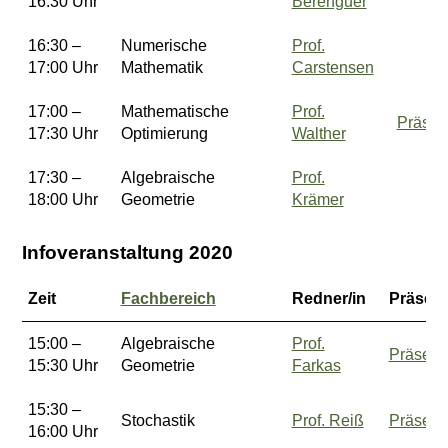
16:30 Uhr
Berenguer
16:30 –
Numerische
Prof.
17:00 Uhr
Mathematik
Carstensen
17:00 –
Mathematische
Prof.
Präsen
17:30 Uhr
Optimierung
Walther
17:30 –
Algebraische
Prof.
18:00 Uhr
Geometrie
Krämer
Infoveranstaltung 2020
Zeit
Fachbereich
Redner/in
Präsent
15:00 –
Algebraische
Prof.
Präsent
15:30 Uhr
Geometrie
Farkas
15:30 –
Stochastik
Prof. Reiß
Präsent
16:00 Uhr