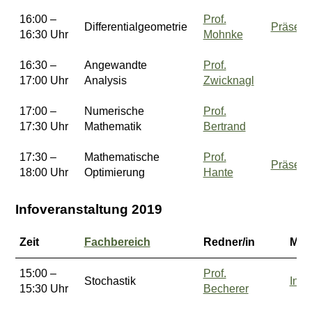
16:00 –
Prof.
Differentialgeometrie
Präsent
16:30 Uhr
Mohnke
16:30 –
Angewandte
Prof.
17:00 Uhr
Analysis
Zwicknagl
17:00 –
Numerische
Prof.
17:30 Uhr
Mathematik
Bertrand
17:30 –
Mathematische
Prof.
Präsent
18:00 Uhr
Optimierung
Hante
Infoveranstaltung 2019
Zeit
Fachbereich
Redner/in
Mate
15:00 –
Prof.
Stochastik
Infob
15:30 Uhr
Becherer