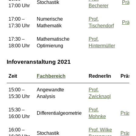
Stochastik
Präsen
17:00 Uhr
Becherer
17:00 –
Numerische
Prof.
Präsen
17:30 Uhr
Mathematik
Tischendorf
17:30 –
Mathematische
Prof.
18:00 Uhr
Optimierung
Hintermüller
Infoveranstaltung 2021
Zeit
Fachbereich
Redner/in
Präsen
15:00 –
Angewandte
Prof.
15:30 Uhr
Analysis
Zwicknagl
15:30 –
Prof.
Differentialgeometrie
Präsen
16:00 Uhr
Mohnke
16:00 –
Prof. Wilke
Stochastik
Präsen