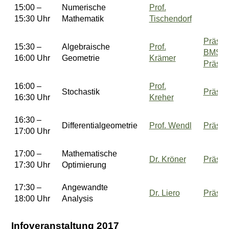
15:00 –
Numerische
Prof.
15:30 Uhr
Mathematik
Tischendorf
Präsen
15:30 –
Algebraische
Prof.
BMS-
16:00 Uhr
Geometrie
Krämer
Präsen
16:00 –
Prof.
Stochastik
Präsen
16:30 Uhr
Kreher
16:30 –
Differentialgeometrie
Prof. Wendl
Präsen
17:00 Uhr
17:00 –
Mathematische
Dr. Kröner
Präsen
17:30 Uhr
Optimierung
17:30 –
Angewandte
Dr. Liero
Präsen
18:00 Uhr
Analysis
Infoveranstaltung 2017