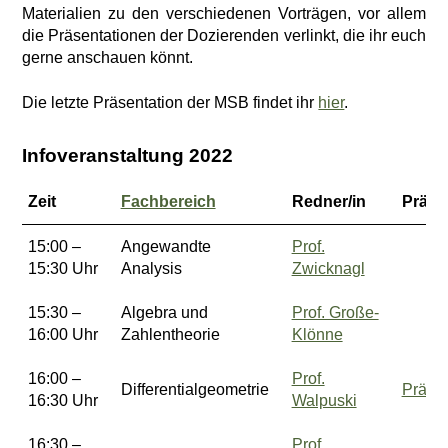
Materialien zu den verschiedenen Vorträgen, vor allem
die Präsentationen der Dozierenden verlinkt, die ihr euch
gerne anschauen könnt.
Die letzte Präsentation der MSB findet ihr
hier
.
Infoveranstaltung 2022
Zeit
Fachbereich
Redner/in
Präse
15:00 –
Angewandte
Prof.
15:30 Uhr
Analysis
Zwicknagl
15:30 –
Algebra und
Prof. Große-
16:00 Uhr
Zahlentheorie
Klönne
16:00 –
Prof.
Differentialgeometrie
Präsen
16:30 Uhr
Walpuski
16:30 –
Prof.