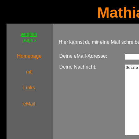
Mathi
english
pages
Hier kannst du mir eine Mail schreib
Homepage
Deine eMail-Adresse:
Deine Nachricht:
mtI
Links
eMail