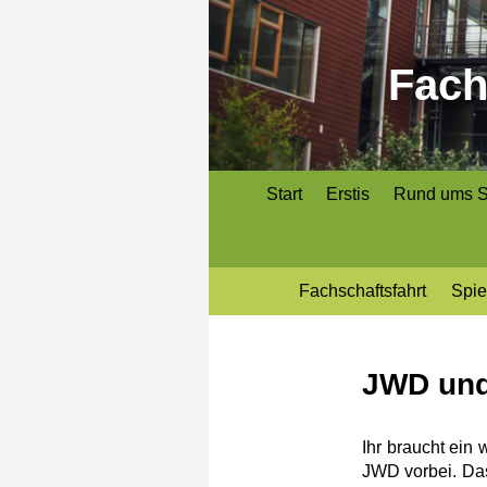
Fach
Start
Erstis
Rund ums S
Fachschaftsfahrt
Spie
JWD un
Ihr braucht ein
JWD vorbei. Das 