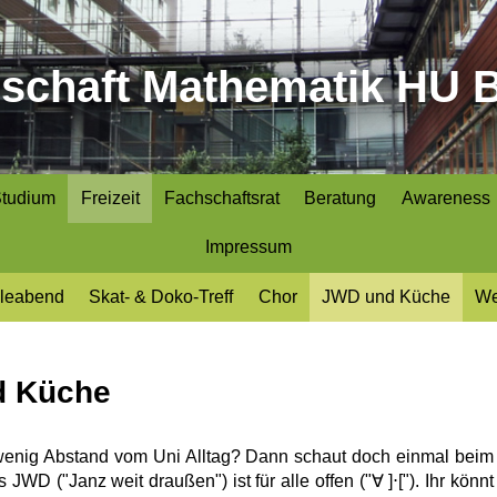
schaft Mathematik HU B
tudium
Freizeit
Fachschaftsrat
Beratung
Awareness
Impressum
leabend
Skat- & Doko-Treff
Chor
JWD und Küche
We
d Küche
 wenig Abstand vom Uni Alltag? Dann schaut doch einmal beim
JWD ("Janz weit draußen") ist für alle offen ("∀ ]⋅["). Ihr könnt