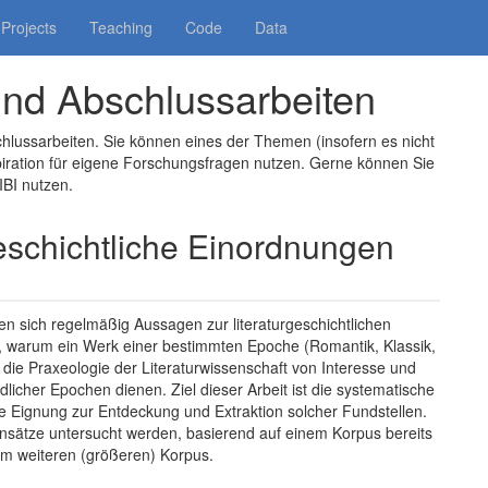
Projects
Teaching
Code
Data
und Abschlussarbeiten
chlussarbeiten. Sie können eines der Themen (insofern es nicht
piration für eigene Forschungsfragen nutzen. Gerne können Sie
IBI nutzen.
geschichtliche Einordnungen
nden sich regelmäßig Aussagen zur literaturgeschichtlichen
e, warum ein Werk einer bestimmten Epoche (Romantik, Klassik,
 die Praxeologie der Literaturwissenschaft von Interesse und
licher Epochen dienen. Ziel dieser Arbeit ist die systematische
 Eignung zur Entdeckung und Extraktion solcher Fundstellen.
nsätze untersucht werden, basierend auf einem Korpus bereits
nem weiteren (größeren) Korpus.