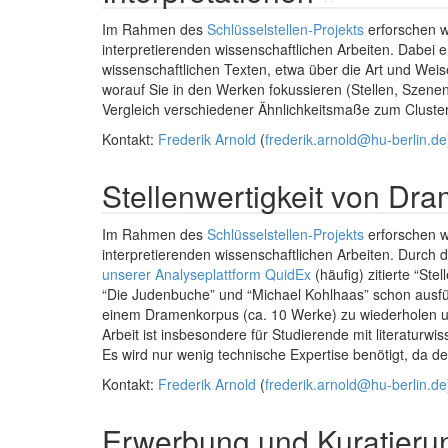
Im Rahmen des
Schlüsselstellen-Projekts
erforschen w
interpretierenden wissenschaftlichen Arbeiten. Dabei 
wissenschaftlichen Texten, etwa über die Art und Weise 
worauf Sie in den Werken fokussieren (Stellen, Szenen, 
Vergleich verschiedener Ähnlichkeitsmaße zum Clustern 
Kontakt:
Frederik Arnold
(
frederik.arnold@hu-berlin.de
Stellenwertigkeit von Dr
Im Rahmen des
Schlüsselstellen-Projekts
erforschen w
interpretierenden wissenschaftlichen Arbeiten. Durch di
unserer Analyseplattform QuidEx
(häufig) zitierte “Ste
“Die Judenbuche” und “Michael Kohlhaas” schon ausführl
einem Dramenkorpus (ca. 10 Werke) zu wiederholen u
Arbeit ist insbesondere für Studierende mit literaturwi
Es wird nur wenig technische Expertise benötigt, da de
Kontakt:
Frederik Arnold
(
frederik.arnold@hu-berlin.de
Erwerbung und Kuratieru