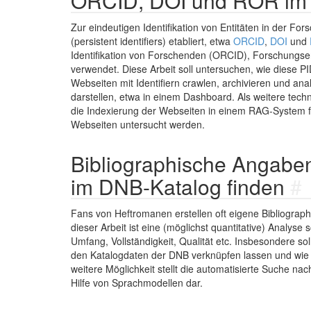
ORCID, DOI und ROR i
Zur eindeutigen Identifikation von Entitäten in der Fo
(persistent identifiers) etabliert, etwa
ORCID
,
DOI
und
Identifikation von Forschenden (ORCID), Forschungs
verwendet. Diese Arbeit soll untersuchen, wie diese 
Webseiten mit Identifiern crawlen, archivieren und ana
darstellen, etwa in einem Dashboard. Als weitere techn
die Indexierung der Webseiten in einem RAG-System fü
Webseiten untersucht werden.
Bibliographische Angabe
im DNB-Katalog finden
#
Fans von Heftromanen erstellen oft eigene Bibliograph
dieser Arbeit ist eine (möglichst quantitative) Analyse
Umfang, Vollständigkeit, Qualität etc. Insbesondere so
den Katalogdaten der DNB verknüpfen lassen und wie 
weitere Möglichkeit stellt die automatisierte Suche n
Hilfe von Sprachmodellen dar.