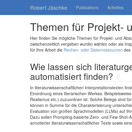
Robert Jäschke
Publications
Activities
Themen für Projekt- 
Hier finden Sie mögliche Themen für Projekt- und Abs
zwischenzeitlich vergeben wurde) wählen oder als Ins
für Ihre Arbeit die
Rechen- oder Datenressourcen
des 
Wie lassen sich literatur
automatisiert finden?
#
In literaturwissenschaftlichen Interpretationstexten fi
Einordnung eines literarischen Werkes. Beispielsweis
Realismus etc.) zuzuordnen ist. Solche Belege sind für
können in Summe für die Charakterisierung unterschied
Evaluation von großen Sprachmodellen (LLMs) auf Ihre
Dazu sollen Prompting-basierte Zero- und Few-Shot-A
annotierter literaturwissenschaftlicher Texte sowie ei