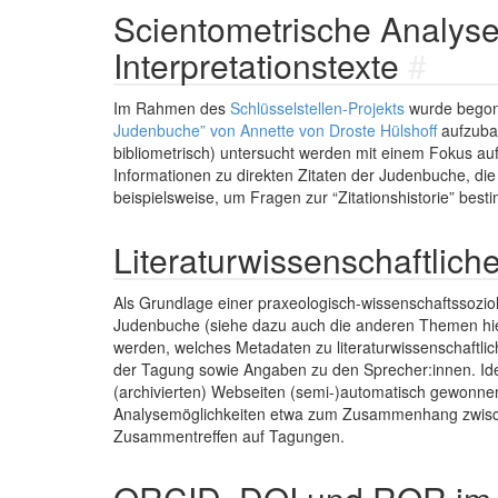
Scientometrische Analyse 
Interpretationstexte
#
Im Rahmen des
Schlüsselstellen-Projekts
wurde begon
Judenbuche” von Annette von Droste Hülshoff
aufzubau
bibliometrisch) untersucht werden mit einem Fokus 
Informationen zu direkten Zitaten der Judenbuche, die 
beispielsweise, um Fragen zur “Zitationshistorie” best
Literaturwissenschaftli
Als Grundlage einer praxeologisch-wissenschaftssoziol
Judenbuche (siehe dazu auch die anderen Themen hier a
werden, welches Metadaten zu literaturwissenschaftli
der Tagung sowie Angaben zu den Sprecher:innen. Ide
(archivierten) Webseiten (semi-)automatisch gewonn
Analysemöglichkeiten etwa zum Zusammenhang zwisch
Zusammentreffen auf Tagungen.