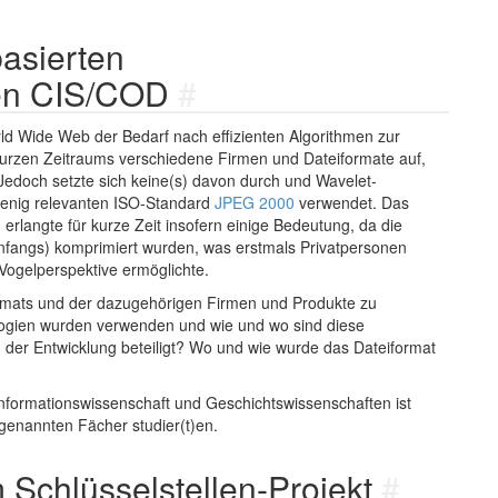
asierten
ren CIS/COD
#
d Wide Web der Bedarf nach effizienten Algorithmen zur
kurzen Zeitraums verschiedene Firmen und Dateiformate auf,
Jedoch setzte sich keine(s) davon durch und Wavelet-
 wenig relevanten ISO-Standard
JPEG 2000
verwendet. Das
erlangte für kurze Zeit insofern einige Bedeutung, da die
nfangs) komprimiert wurden, was erstmals Privatpersonen
Vogelperspektive ermöglichte.
iformats und der dazugehörigen Firmen und Produkte zu
ogien wurden verwenden und wie und wo sind diese
er Entwicklung beteiligt? Wo und wie wurde das Dateiformat
 Informationswissenschaft und Geschichtswissenschaften ist
 genannten Fächer studier(t)en.
Schlüsselstellen-Projekt
#