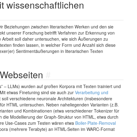
t wissenschaftlichen
ir Beziehungen zwischen literarischen Werken und den sie
pekt unserer Forschung betrifft Verfahren zur Erkennung von
se Arbeit soll daher untersuchen, wie sich Äußerungen zu
nstexten finden lassen, in welcher Form und Anzahl sich diese
exer(er) Sentimentäußerungen in literarischen Texten
r Webseiten
#
” – LLMs) wurden auf großen Korpora mit Texten trainiert und
Mit etwas Finetuning sind sie auch zur
Verarbeitung und
t soll verschiedene neuronale Architekturen (insbesondere
s für HTML untersuchen. Neben naheliegenden Varianten (z.B.
rianten und Kombinationen (etwa verschiedener Tokenizer für
h die Modellierung der Graph-Struktur von HTML, etwa durch
ere Use-Cases zum Testen wären etwa
Boiler-Plate-Removal
pora (mehrere Terabyte) an HTML-Seiten im WARC-Format