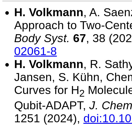
H. Volkmann
, A. Saen
Approach to Two-Cent
Body Syst.
67
, 38 (20
02061-8
H. Volkmann
, R. Sath
Jansen, S. Kühn, Chemi
Curves for H
Molecule
2
Qubit-ADAPT,
J. Chem
1251 (2024),
doi:10.1