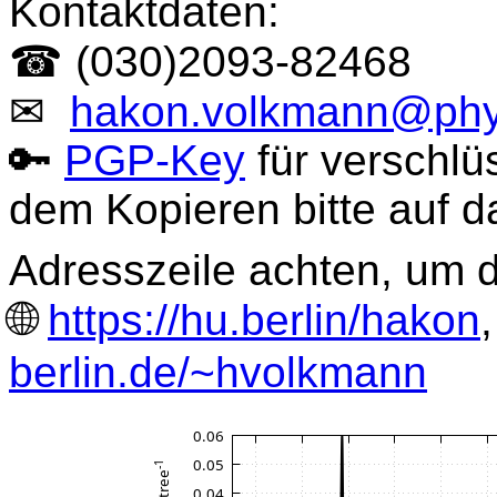
Kontaktdaten:
☎ (030)2093-82468
✉
hakon.volkmann@phys
🔑
PGP-Key
für verschlüs
dem Kopieren bitte auf 
Adresszeile achten, um d
🌐
https://hu.berlin/hakon
berlin.de/~hvolkmann