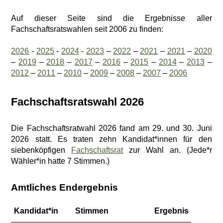
Auf dieser Seite sind die Ergebnisse aller
Fachschaftsratswahlen seit 2006 zu finden:
2026
-
2025
-
2024
-
2023
–
2022
–
2021
–
2021
–
2020
–
2019
–
2018
–
2017
–
2016
–
2015
–
2014
–
2013
–
2012
–
2011
–
2010
–
2009
–
2008
–
2007
–
2006
Fachschaftsratswahl 2026
Die Fachschaftsratwahl 2026 fand am 29. und 30. Juni
2026 statt. Es traten zehn Kandidat*innen für den
siebenköpfigen
Fachschaftsrat
zur Wahl an. (Jede*r
Wähler*in hatte 7 Stimmen.)
Amtliches Endergebnis
Kandidat*in
Stimmen
Ergebnis