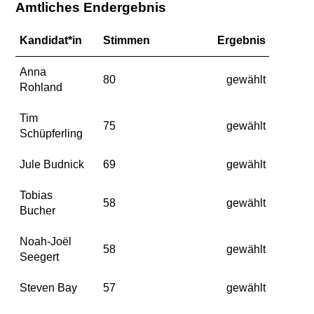
Amtliches Endergebnis
Kandidat*in
Stimmen
Ergebnis
Anna
80
gewählt
Rohland
Tim
75
gewählt
Schüpferling
Jule Budnick
69
gewählt
Tobias
58
gewählt
Bucher
Noah-Joël
58
gewählt
Seegert
Steven Bay
57
gewählt