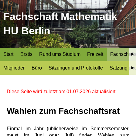
Fachschaft Mathematik
HU Berlin
Start
Erstis
Rund ums Studium
Freizeit
Fachschafts
Mitglieder
Büro
Sitzungen und Protokolle
Satzung un
Diese Seite wird zuletzt am 01.07.2026 aktualisiert.
Wahlen zum Fachschaftsrat
Einmal im Jahr (üblicherweise im Sommersemester,
meist im Juni oder Juli) finden Wahlen zum