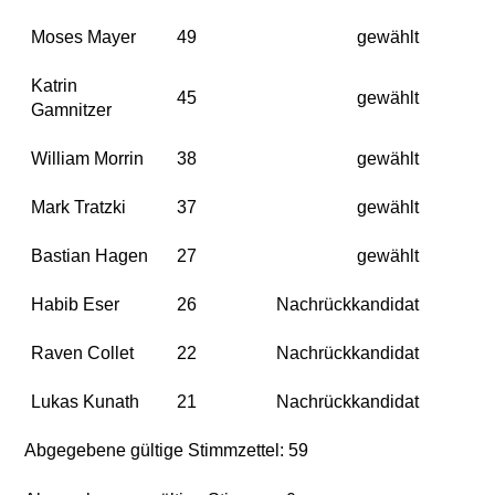
Moses Mayer
49
gewählt
Katrin
45
gewählt
Gamnitzer
William Morrin
38
gewählt
Mark Tratzki
37
gewählt
Bastian Hagen
27
gewählt
Habib Eser
26
Nachrückkandidat
Raven Collet
22
Nachrückkandidat
Lukas Kunath
21
Nachrückkandidat
Abgegebene gültige Stimmzettel: 59