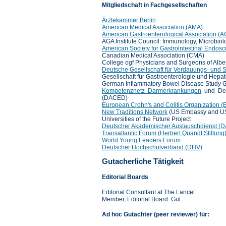
Mitgliedschaft in Fachgesellschaften
Ärztekammer Berlin
American Medical Association (AMA)
American Gastroenterological Association (A
AGA Institute Council: Immunology, Microbio
American Society for Gastrointestinal Endos
Canadian Medical Association (CMA)
College ogf Physicians and Surgeons of Albe
Deutsche Gesellschaft für Verdauungs- und 
Gesellschaft für Gastroenterologie und Hepat
German Inflammatory Bowel Disease Study 
Kompetenznetz Darmerkrankungen
und Deu
(DACED)
European Crohn's and Colitis Organization 
New Traditions Network
(US Embassy and US 
Universities of the Future Project
Deutscher Akademischer Austauschdienst (D
Transatlantic Forum (Herbert Quandt Stiftung
World Young Leaders Forum
Deutscher Hochschulverband (DHV)
Gutacherliche Tätigkeit
Editorial Boards
Editorial Consultant at The Lancet
Member, Editorial Board: Gut
Ad hoc Gutachter (peer reviewer) für: