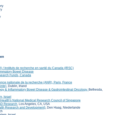
ery
ry
y
gen
) / Instituts de recherche en santé du Canada
(IRSC)
lammatory Bowel Disease
search Funds, Canada
nce nationale de la recherche (ANR), Paris, France
inte)
, Dublin, Irland
logy & Inflammatory Bowel Disease & Gastrointestinal Oncology,
Bethesda,
m, Israel
 Health's National Medical Research Council of Singapore
BD Research
, Los Angeles, CA, USA
alth Research and Development)
, Den Haag, Niederlande
ch
alem, Israel