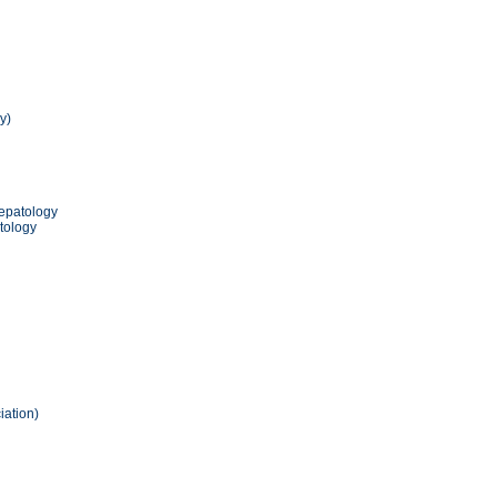
y)
epatology
tology
iation)