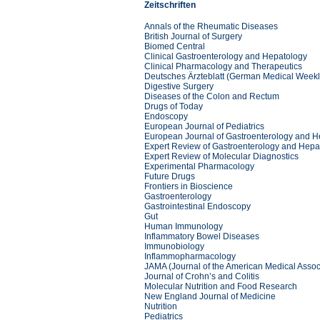
Zeitschriften
Annals of the Rheumatic Diseases
British Journal of Surgery
Biomed Central
Clinical Gastroenterology and Hepatology
Clinical Pharmacology and Therapeutics
Deutsches Ärzteblatt (German Medical Weekl
Digestive Surgery
Diseases of the Colon and Rectum
Drugs of Today
Endoscopy
European Journal of Pediatrics
European Journal of Gastroenterology and H
Expert Review of Gastroenterology and Hepa
Expert Review of Molecular Diagnostics
Experimental Pharmacology
Future Drugs
Frontiers in Bioscience
Gastroenterology
Gastrointestinal Endoscopy
Gut
Human Immunology
Inflammatory Bowel Diseases
Immunobiology
Inflammopharmacology
JAMA (Journal of the American Medical Assoc
Journal of Crohn’s and Colitis
Molecular Nutrition and Food Research
New England Journal of Medicine
Nutrition
Pediatrics