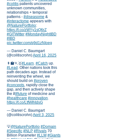
#colitis
patients uncovered
unknown communities,
relationships + temporal
patterns -
#diseasome
&
#interactome
appears with
@NaturePortfolio
:
https://t.co/zWYy1sQ6rZ
#GITWitter
#MondayNightIBD
#IBD
pic.twitter.com/q9d1zNIoeg
— Daniel C. Baumgart
(@colitiscrohn)
April 16, 2025
👨‍🏫🏃🥇
#Learn
.
#Catch
up.
#Lead
. Other nations took this
path decades ago. Instead of
reinventing the wheel, we
should build on
#proven
#concepts
, rapidly close the
gap, and then actively shape
the #
#future
of medicine and
#healthcare
#innovation
.
https://t.co/LtfWIhtdsG
— Daniel C. Baumgart
(@colitiscrohn)
April 3, 2025
💡
@NaturePortfolio
#Domain
#Specific
#NLP
#Rivals
70
Billion Parameter
#LLM
#Giants