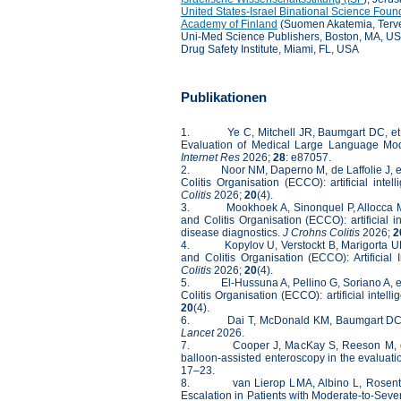
United States-Israel Binational Science Foun
Academy of Finland
(Suomen Akatemia, Tervey
Uni-Med Science Publishers, Boston, MA, U
Drug Safety Institute, Miami, FL, USA
Publikationen
1. Ye C, Mitchell JR, Baumgart DC, et al.
Evaluation of Medical Large Language Mod
Internet Res
2026;
28
: e87057.
2. Noor NM, Daperno M, de Laffolie J, et al
Colitis Organisation (ECCO): artificial int
Colitis
2026;
20
(4).
3. Mookhoek A, Sinonquel P, Allocca M, et
and Colitis Organisation (ECCO): artificial 
disease diagnostics.
J Crohns Colitis
2026;
2
4. Kopylov U, Verstockt B, Marigorta UM, e
and Colitis Organisation (ECCO): Artificia
Colitis
2026;
20
(4).
5. El-Hussuna A, Pellino G, Soriano A, et a
Colitis Organisation (ECCO): artificial intell
20
(4).
6. Dai T, McDonald KM, Baumgart DC. Globa
Lancet
2026.
7. Cooper J, MacKay S, Reeson M, et al
balloon-assisted enteroscopy in the evaluat
17–23.
8. van Lierop LMA, Albino L, Rosentrete
Escalation in Patients with Moderate-to-Sever