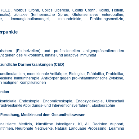
CED, Morbus Crohn, Colitis ulcerosa, Colitis Crohn, Kolitis, Fisteln,
rminalis). Zöliakie (Einheimische Sprue, Glutensensitive Enteropathie,
thie, Immunglobulinmangel, Immundefekte, Ernährungsmedizin,
erpunkte
ypischen (Epithelzellen) und professionellen antigenpräsentierenden
n Antigenen des Mikrobioms, innate und adaptive Immunität
entzündliche Darmerkrankungen (CED)
imulantien, monoklonale Antikörper, Biologika, Präbiotika, Probiotika,
lbasierte Immuntherapie, Antikörper gegen pro-inflammatorische Zytokine,
on malignen Komplikationen
ention
 konfokale Endoskopie, Endomikroskopie, Endozytoskopie, Ultraschall
astverstärkte Abbildungs- und Interventionsverfahren, Elastographie
hen Forschung, Medizin und dem Gesundheitswesen
nalisierte Medizin, künstliche Inteeligenz, KI, AI, Decision Aupport,
lgorithmen, Neuronale Netzwerke, Natural Language Processing, Learning