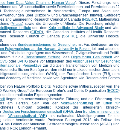
ligence from Data Value Chain to Human Value
“. Dieses Forschungs- und
rinnen und Wissenschaftler sowie Entwicklerinnen und Entwickler aus 22
nd Technologieunternehmen in Nordamerika, Europa und Asien und
KI-Anwendungen über Disziplin- und Branchengrenzen hinweg. Gefördert
ces and Engineering Research Council of Canada (
NSERC
), Mathematics
stems (
Mitacs
) sowie die University of Alberta. Die Forschung erfolgt in
telligence Institute
und dem
Kule Institute for Advanced Study
und wird
dvanced Research (
CIFAR
), die Canadian Institutes of Health Research
ties Research Council of Canada (
SSHRC
), die University Hospital
t.
ladung des
Bundesministeriums für Gesundheit
mit Fachbeiträgen an der
 am Folgeworkshop an der Harvard University in Boston
teil und arbeitete
und Entscheidungsträgern aus Wissenschaft, Zivilgesellschaft und Politik
derem für die
Bertelsmann Stiftung
, das
Digitalforum Gesundheit
von
GVG
oder
BVITG
sowie vor Mitgliedern des
Ausschusses für Gesundheit
nternationale Perspektive
zur digitalen Transformation von Medizin und
ssenschaftlichen Beiträge werden nicht nur in akademischen Journalen,
eltgesundheitsorganisation (WHO), der Europäischen Union (EU), dem
nal Academy of Medicine sowie von Agenturen wie Reuters oder Forbes
geber von Nature Portfolio Digital Medicine sowie Mitherausgeber von The
 IBD Working Group“ der European Crohn’s and Colitis Organisation (
ECCO
)
ler und internationaler Expertengremien.
ndt
liegen ihm verantwortungsbewußte Führung und die Förderung des
nders am Herzen. Sein von der
VolkswagenStiftung
im
Offen für
hnetes Clinician Scientist Konzept zur integrierten klinisch-
er
Deutschen Forschungsgemeinschaft (DFG)
, dem
Bundesministerium für
dem
Wissenschaftsrat (WR)
als nationales Modellprogramm für die
g seiner Verdienste wurde Professor Baumgart 2013 als Fellow des
14 als Fellow der American Gastroenterological Association (AGAF) und
ians (FRCP, London) ernannt.