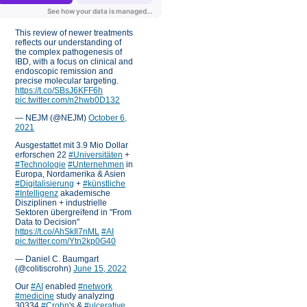
This review of newer treatments
reflects our understanding of
the complex pathogenesis of
IBD, with a focus on clinical and
endoscopic remission and
precise molecular targeting.
https://t.co/SBsJ6KFF6h
pic.twitter.com/n2hwb0D132
— NEJM (@NEJM)
October 6,
2021
Ausgestattet mit 3.9 Mio Dollar
erforschen 22
#Universitäten
+
#Technologie
#Unternehmen
in
Europa, Nordamerika & Asien
#Digitalisierung
+
#künstliche
#Intelligenz
akademische
Disziplinen + industrielle
Sektoren übergreifend in "From
Data to Decision"
https://t.co/AhSkIl7nML
#AI
pic.twitter.com/Ytn2kp0G40
— Daniel C. Baumgart
(@colitiscrohn)
June 15, 2022
Our
#AI
enabled
#network
#medicine
study analyzing
30334
#Crohn
's &
#ulcerative