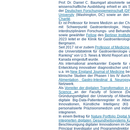
Prof. Dr. Daniel C. Baumgart absolvierte s
wissenschaftliche Ausbildung erhielt er als 
der
Deutschen Forschungsgemeinschaft (D
University
(Washington, DC) sowie an de
Charité
.
Er ist Professor für Innere Medizin an der C
mit Schwerpunkt Gastroenterologie, Hepa
interdisziplinären Forschungs- und Behand
sowie gewählter
Fellow
des
Berliner Instit
2023 leitet er die Klinik für Gastroenterol
Bergmann.
Seit 2017 ist er zudem
Professor of Medicine 
die Universitätsklinik für Gastroenterologi
Ranking“ von U.S. News & World Report als be
Kanada eingestuft wurde.
Als international anerkannter Experte fü
Entwicklung innovativer diagnostischer und 
u.a. im
New England Journal of Medicine
bes
klinische Studien der Phasen I bis IV durch
Alimentation, Gastro-Intestinal & Neurops
Netzwerk.
Als
Vorreiter der digitalen Transformation in
Science
an der Faculty of Science (De
Gründungsmitglied der University of Alberta
digitale Big-Data-Patientenregister in Alb
Innovationen, Künstliche Intelligenz (K
personalisierte Präzisionsmedizin und indiv
integrieren.
In einem Beitrag für
Nature Portfolio Digital
integrierten digitalen Gesundheitssystems K
Beschleunigung digitaler Innovationen im G
Principal Investigator und Programmdirektor