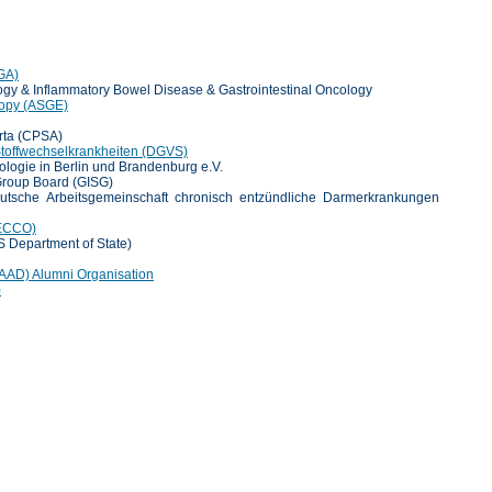
GA)
logy & Inflammatory Bowel Disease & Gastrointestinal Oncology
copy (ASGE)
rta (CPSA)
Stoffwechselkrankheiten (DGVS)
ologie in Berlin und Brandenburg e.V.
Group Board (GISG)
tsche Arbeitsgemeinschaft chronisch entzündliche Darmerkrankungen
(ECCO)
Department of State)
AAD) Alumni Organisation
)