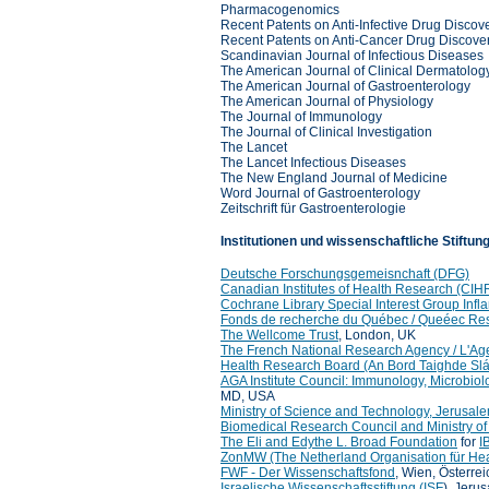
Pharmacogenomics
Recent Patents on Anti-Infective Drug Discov
Recent Patents on Anti-Cancer Drug Discove
Scandinavian Journal of Infectious Diseases
The American Journal of Clinical Dermatolog
The American Journal of Gastroenterology
The American Journal of Physiology
The Journal of Immunology
The Journal of Clinical Investigation
The Lancet
The Lancet Infectious Diseases
The New England Journal of Medicine
Word Journal of Gastroenterology
Zeitschrift für Gastroenterologie
Institutionen und wissenschaftliche Stiftun
Deutsche Forschungsgemeisnchaft (DFG)
Canadian Institutes of Health Research (CIHR
Cochrane Library Special Interest Group Inf
Fonds de recherche du Québec / Queéec Re
The Wellcome Trust
, London, UK
The French National Research Agency / L'Age
Health Research Board (An Bord Taighde Slá
AGA Institute Council: Immunology, Microbio
MD, USA
Ministry of Science and Technology, Jerusale
Biomedical Research Council and Ministry of
The Eli and Edythe L. Broad Foundation
for
I
ZonMW (The Netherland Organisation für He
FWF - Der Wissenschaftsfond
, Wien, Österrei
Israelische Wissenschaftsstiftung (ISF
), Jerus