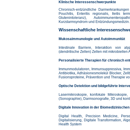
Klinische Interessenschwerpunkte
Chronisch-entzündliche Darmerkrankungen (
Pouchitis, Enteritis regionalis, Ileitis te
Glutenintoleranz), Autoimmunenteropa
Kurzdarmsyndrom und Entzündungsmedizin.
Wissenschaftliche Interessenschw
Mukosaimmunologie und Autoimmunität
Intestinale Barriere, Interaktion von at
(dendritische Zellen) Zellen mit mikrobielle
Personalisierte Therapien für chronisch 
Immunmodulatoren, Immunsuppressiva, Immunst
Antibiotika, Adhäsionesmolekül Blocker, Zel
Fusionsproteine, Prävention und Therapie v
Optische Detektion und bildgeführte Interv
Lasermikroskopie, konfokale Mikroskopie,
(Sonographie), Darmsonografie, 3D und kontr
Digitale Innovation in der Biomedizinisc
Digital Health, Precision Medicine, Perso
Digitalisierung, Digitale Transformation, A
Health System