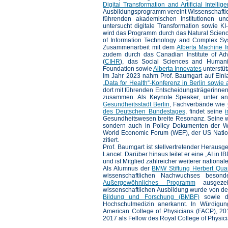
Digital Transformation and Artificial Intel
Ausbildungsprogramm vereint Wissenschaftle
führenden akademischen Institutionen u
untersucht digitale Transformation sowie 
wird das Programm durch das Natural Scien
of Information Technology and Complex Sy
Zusammenarbeit mit dem
Alberta Machine In
zudem durch das Canadian Institute of A
(
CIHR
), das Social Sciences and Humani
Foundation sowie
Alberta Innovates
unterstütz
Im Jahr 2023 nahm Prof. Baumgart auf Ein
„Data for Health“-Konferenz in Berlin sowie
dort mit führenden Entscheidungsträgerinnen 
zusammen. Als Keynote Speaker, unter an
Gesundheitsstadt Berlin
, Fachverbände wie
des Deutschen Bundestages
, findet seine
i
Gesundheitswesen breite Resonanz. Seine wi
sondern auch in Policy Dokumenten der W
World Economic Forum (WEF), der US Natio
zitiert.
Prof. Baumgart ist stellvertretender Heraus
Lancet. Darüber hinaus leitet er eine „AI in
und ist Mitglied zahlreicher weiterer nationa
Als Alumnus der
BMW Stiftung Herbert Qua
wissenschaftlichen Nachwuchses beso
Außergewöhnliches Programm
ausgezeic
wissenschaftlichen Ausbildung wurde von d
Bildung und Forschung (BMBF)
sowie 
Hochschulmedizin anerkannt. In Würdigun
American College of Physicians (FACP), 20
2017 als Fellow des Royal College of Physic