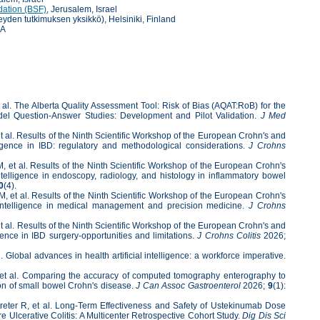
dation (BSF)
, Jerusalem, Israel
den tutkimuksen yksikkö), Helsiniki, Finland
SA
 The Alberta Quality Assessment Tool: Risk of Bias (AQAT:RoB) for the
el Question-Answer Studies: Development and Pilot Validation.
J Med
. Results of the Ninth Scientific Workshop of the European Crohn's and
elligence in IBD: regulatory and methodological considerations.
J Crohns
 al. Results of the Ninth Scientific Workshop of the European Crohn's
intelligence in endoscopy, radiology, and histology in inflammatory bowel
0
(4).
t al. Results of the Ninth Scientific Workshop of the European Crohn's
l Intelligence in medical management and precision medicine.
J Crohns
l. Results of the Ninth Scientific Workshop of the European Crohn's and
igence in IBD surgery-opportunities and limitations.
J Crohns Colitis
2026;
l advances in health artificial intelligence: a workforce imperative.
. Comparing the accuracy of computed tomography enterography to
ion of small bowel Crohn's disease.
J Can Assoc Gastroenterol
2026;
9
(1):
r R, et al. Long-Term Effectiveness and Safety of Ustekinumab Dose
e Ulcerative Colitis: A Multicenter Retrospective Cohort Study.
Dig Dis Sci