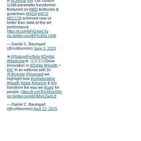
in
#Clinical
#AI
. Our custom
110M-parameter transformer
finetuned on
#IBD
textbooks &
guidelines (
#AGA
#ACG
#ECCO
) achieved near or
better than state-of-the-art
performance
https://t.co/H6F424wC4z
pic.twitter.com/EFXoPkLUDB
— Daniel C. Baumgart
(@colitiscrohn)
June 3, 2025
🚨
@NaturePortfolio
#Digital
#Medicine
🚨: 🇩🇪🇪🇺Drive‍
Innovation in
#Digital
#Health
+
#AI
. In an editorial with Dr.
@JKvedar
@Harvard
we
highlight how
#collaborative
#health
#data
#sharing
&
#AI
transform the way we
#care
for
people:
https://t.co/Q5V38xgA0h
pic.twitter.com/bQMVg2wpL8
— Daniel C. Baumgart
(@colitiscrohn)
April 22, 2025