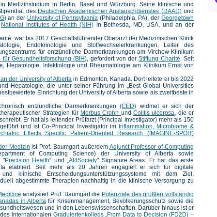
ein Medizinstudium in Berlin, Basel und Würzburg. Seine klinische und
Stipendiat des
Deutschen Akademischen Austauschdienstes (DAAD)
und
FG)
an der
University of Pennsylvania
(Philadelphia, PA), der
Georgetown
n
National Institutes of Health (NIH)
in Bethesda, MD, USA, und an der
harité, war bis 2017 Geschäftsführender Oberarzt der Medizinischen Klinik
tologie, Endokrinologie und Stoffwechselerkrankungen, Leiter des
lungszentrums für entzündliche Darmerkrankungen am Virchow-Klinikum
uts für Gesundheitsforschung (BIH
), gefördert von der
Stiftung Charité
. Seit
ogie, Hepatologie, Infektiologie und Rheumatologie am Klinikum Ernst von
an der University of Alberta
in Edmonton, Kanada. Dort leitete er bis 2022
e und Hepatologie, die unter seiner Führung im „Best Global Universities
stbewertete Einrichtung der University of Alberta sowie als zweitbeste in
r chronisch entzündliche Darmerkrankungen
(CED)
widmet er sich der
therapeutischer Strategien für
Morbus Crohn
und
Colitis ulcerosa
, die er
chreibt. Er hat als leitender Prüfarzt (Principal Investigator) mehr als 150
geführt und ist Co-Principal Investigator im
Inflammation, Microbiome &
ychiatric Effects Specific Patient-Oriented Research (IMAGINE-SPOR)
 der Medizin
ist Prof. Baumgart außerdem
Adjunct Professor of Computing
partment of Computing Science) der University of Alberta sowie
 "
Precision Health
“ und „
AI4Society
" Signature Areas. Er hat das erste
erta etabliert. Seit mehr als 20 Jahren engagiert er sich für digitale
I) und klinische Entscheidungsunterstützungssysteme mit dem Ziel,
iduell abgestimmte Therapien nachhaltig in die klinische Versorgung zu
 Medicine
analysiert Prof. Baumgart die
Potenziale des größten vollständig
anadas in Alberta
für Krisenmanagement, Bevölkerungsschutz sowie die
esundheitswesen und in den Lebenswissenschaften. Darüber hinaus ist er
 des internationalen
Graduiertenkollegs „From Data to Decision (FD2D) –